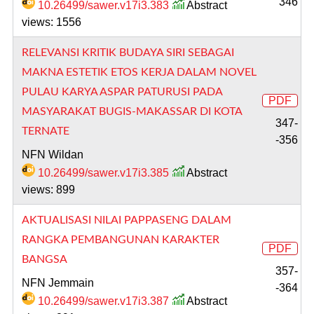
346
10.26499/sawer.v17i3.383
Abstract
views: 1556
RELEVANSI KRITIK BUDAYA SIRI SEBAGAI
MAKNA ESTETIK ETOS KERJA DALAM NOVEL
PULAU KARYA ASPAR PATURUSI PADA
PDF
MASYARAKAT BUGIS-MAKASSAR DI KOTA
347-
TERNATE
-356
NFN Wildan
10.26499/sawer.v17i3.385
Abstract
views: 899
AKTUALISASI NILAI PAPPASENG DALAM
RANGKA PEMBANGUNAN KARAKTER
PDF
BANGSA
357-
NFN Jemmain
-364
10.26499/sawer.v17i3.387
Abstract