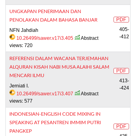
UNGKAPAN PENERIMAAN DAN
PDF
PENOLAKAN DALAM BAHASA BANJAR
405-
NFN Jahdiah
-412
10.26499/sawer.v17i3.405
Abstract
views: 720
REFERENSI DALAM WACANA TERJEMAHAN
ALQURAN KISAH NABI MUSA ALAIHI SALAM
PDF
MENCARI ILMU
413-
Jerniati I.
-424
10.26499/sawer.v17i3.407
Abstract
views: 577
INDONESIAN-ENGLISH CODE MIXING IN
SPEAKING AT PESANTREN IMMIM PUTRI
PDF
PANGKEP