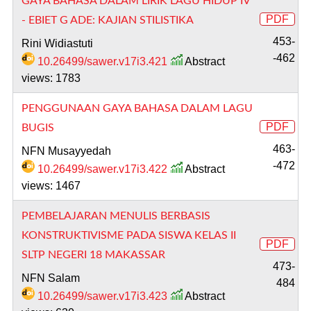
GAYA BAHASA DALAM LIRIK LAGU HIDUP IV
PDF
- EBIET G ADE: KAJIAN STILISTIKA
453-
Rini Widiastuti
-462
10.26499/sawer.v17i3.421
Abstract
views: 1783
PENGGUNAAN GAYA BAHASA DALAM LAGU
PDF
BUGIS
463-
NFN Musayyedah
-472
10.26499/sawer.v17i3.422
Abstract
views: 1467
PEMBELAJARAN MENULIS BERBASIS
KONSTRUKTIVISME PADA SISWA KELAS II
PDF
SLTP NEGERI 18 MAKASSAR
473-
NFN Salam
484
10.26499/sawer.v17i3.423
Abstract