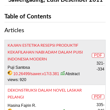
Sawerigading, Edisi Desember 2011
Table of Contents
Articles
KAJIAN ESTETIKA RESEPSI PRODUKTIF
KEKAFILAHAN NABI ADAM DALAM PUISI
PDF
INDONESIA MODERN
321-
Puji Santosa
-334
10.26499/sawer.v17i3.381
Abstract
views: 920
DEKONSTRUKSI DALAM NOVEL LASKAR
PDF
PELANGI
335-
Hasina Fajrin R.