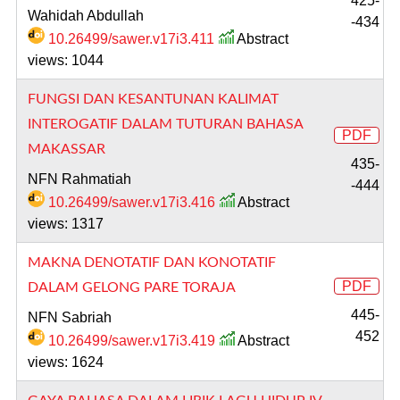
425-
Wahidah Abdullah
-434
10.26499/sawer.v17i3.411
Abstract
views: 1044
FUNGSI DAN KESANTUNAN KALIMAT
INTEROGATIF DALAM TUTURAN BAHASA
PDF
MAKASSAR
435-
NFN Rahmatiah
-444
10.26499/sawer.v17i3.416
Abstract
views: 1317
MAKNA DENOTATIF DAN KONOTATIF
PDF
DALAM GELONG PARE TORAJA
445-
NFN Sabriah
452
10.26499/sawer.v17i3.419
Abstract
views: 1624