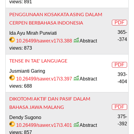
views: 891
PENGGUNAAN KOSAKATA ASING DALAM
PDF
CERPEN BERBAHASA INDONESIA
365-
Ida Ayu Mirah Purwiati
-374
10.26499/sawer.v17i3.388
Abstract
views: 873
TENSE IN TAE' LANGUAGE
PDF
Jusmianti Garing
393-
10.26499/sawer.v17i3.397
Abstract
-404
views: 688
DIKOTOMI AKTIF DAN PASIF DALAM
PDF
BAHASA JAWA MALANG
375-
Dendy Sugono
-392
10.26499/sawer.v17i3.401
Abstract
views: 857