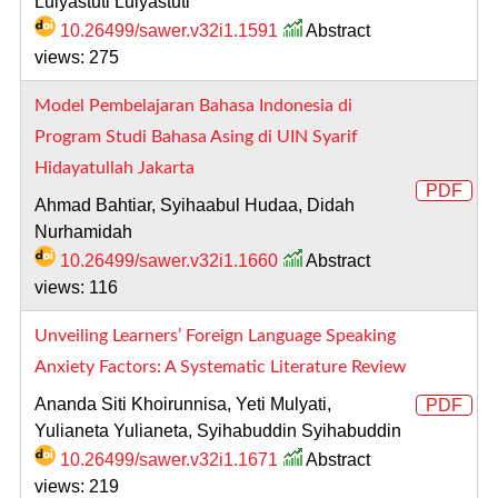
Lulyastuti Lulyastuti
10.26499/sawer.v32i1.1591
Abstract
views: 275
Model Pembelajaran Bahasa Indonesia di
Program Studi Bahasa Asing di UIN Syarif
Hidayatullah Jakarta
PDF
Ahmad Bahtiar, Syihaabul Hudaa, Didah
Nurhamidah
10.26499/sawer.v32i1.1660
Abstract
views: 116
Unveiling Learners’ Foreign Language Speaking
Anxiety Factors: A Systematic Literature Review
Ananda Siti Khoirunnisa, Yeti Mulyati,
PDF
Yulianeta Yulianeta, Syihabuddin Syihabuddin
10.26499/sawer.v32i1.1671
Abstract
views: 219