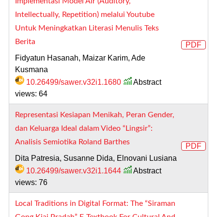
Implementasi Model Air (Auditory,
Intellectually, Repetition) melalui Youtube
Untuk Meningkatkan Literasi Menulis Teks
Berita
PDF
Fidyatun Hasanah, Maizar Karim, Ade
Kusmana
10.26499/sawer.v32i1.1680
Abstract
views: 64
Representasi Kesiapan Menikah, Peran Gender,
dan Keluarga Ideal dalam Video “Lingsir”:
Analisis Semiotika Roland Barthes
PDF
Dita Patresia, Susanne Dida, Elnovani Lusiana
10.26499/sawer.v32i1.1644
Abstract
views: 76
Local Traditions in Digital Format: The “Siraman
Gong Kiai Pradah” E-Textbook For Cultural And