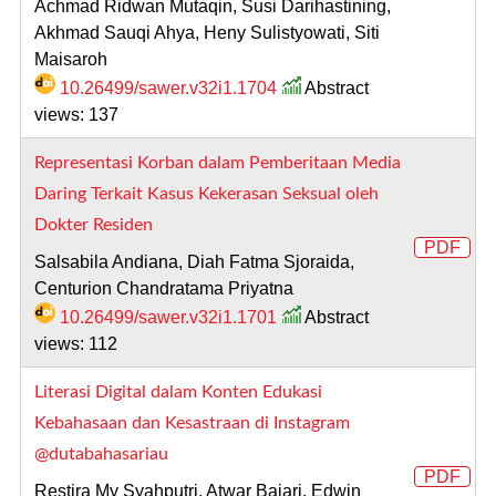
Achmad Ridwan Mutaqin, Susi Darihastining,
Akhmad Sauqi Ahya, Heny Sulistyowati, Siti
Maisaroh
10.26499/sawer.v32i1.1704
Abstract
views: 137
Representasi Korban dalam Pemberitaan Media
Daring Terkait Kasus Kekerasan Seksual oleh
Dokter Residen
PDF
Salsabila Andiana, Diah Fatma Sjoraida,
Centurion Chandratama Priyatna
10.26499/sawer.v32i1.1701
Abstract
views: 112
Literasi Digital dalam Konten Edukasi
Kebahasaan dan Kesastraan di Instagram
@dutabahasariau
PDF
Restira My Syahputri, Atwar Bajari, Edwin