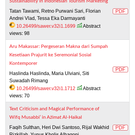
Sustainability in Indonesian Tourism Marketing
Tatan Tawami, Retno Purwani Sari, Florian
PDF
Andrei Vlad, Tessa Eka Darmayanti
10.26499/sawer.v32i1.1699
Abstract
views: 98
Aru Makassar: Pergeseran Makna dari Sumpah
Kesetiaan Prajurit ke Seremonial Sosial
Kontemporer
PDF
Haslinda Haslinda, Maria Ulviani, Siti
Suwadah Rimang
10.26499/sawer.v32i1.1712
Abstract
views: 70
Text Criticism and Magical Performance of
Wifq Musabbi’ in Ażimat Al-Haikal
Faqih Sulthan, Heri Dwi Santoso, Rijal Wakhid
PDF
Rizkillah, Yunus Kholis Alhaqoni