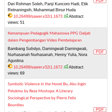
PDF
Dwi Rohman Soleh, Panji Kuncoro Hadi, Etik
Retnaningsih, Muhammad Binur Huda
10.26499/sawer.v32i1.1673
Abstract
views: 51
Kemampuan Pedagogik Mahasiswa PPG Daljab
dalam Pengembangan Video Pembelajaran
Bambang Sulistyo, Darningwati Darningwati,
PDF
Nurhasanah Nurhasanah, Henny Yulia, Nora
Agustina
10.26499/sawer.v32i1.1672
Abstract
views: 69
Symbolic Violence in the Novel Bu, Aku Ingin
Pelukmu by Reza Mustopa: A Literary
Sociological Perspective by Pierre Felix
Bourdieu
PDF