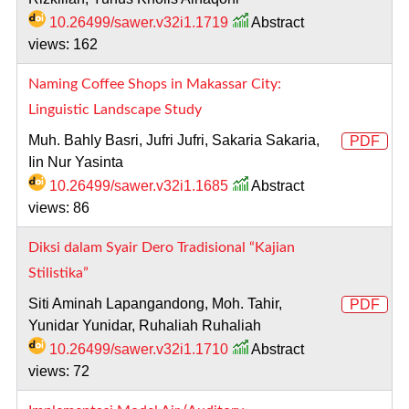
10.26499/sawer.v32i1.1719
Abstract
views: 162
Naming Coffee Shops in Makassar City:
Linguistic Landscape Study
Muh. Bahly Basri, Jufri Jufri, Sakaria Sakaria,
PDF
Iin Nur Yasinta
10.26499/sawer.v32i1.1685
Abstract
views: 86
Diksi dalam Syair Dero Tradisional “Kajian
Stilistika”
Siti Aminah Lapangandong, Moh. Tahir,
PDF
Yunidar Yunidar, Ruhaliah Ruhaliah
10.26499/sawer.v32i1.1710
Abstract
views: 72