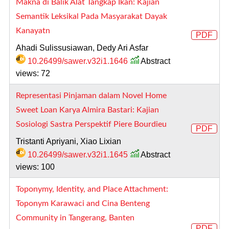
Makna di Balik Alat Tangkap Ikan: Kajian
Semantik Leksikal Pada Masyarakat Dayak
Kanayatn
PDF
Ahadi Sulissusiawan, Dedy Ari Asfar
10.26499/sawer.v32i1.1646
Abstract
views: 72
Representasi Pinjaman dalam Novel Home
Sweet Loan Karya Almira Bastari: Kajian
Sosiologi Sastra Perspektif Piere Bourdieu
PDF
Tristanti Apriyani, Xiao Lixian
10.26499/sawer.v32i1.1645
Abstract
views: 100
Toponymy, Identity, and Place Attachment:
Toponym Karawaci and Cina Benteng
Community in Tangerang, Banten
PDF