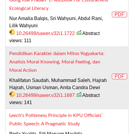
Ecological Literacy
PDF
Nur Amalia Balqis, Sri Wahyuni, Abdul Rani,
Lilik Wahyuni
10.26499/sawer.v32i1.1722
Abstract
views: 111
Pendidikan Karakter dalam Mitos Yogyakarta:
Analisis Moral Knowing, Moral Feeling, dan
Moral Action
PDF
Khalifatun Saudah, Muhammad Saleh, Hajrah
Hajrah, Usman Usman, Anita Candra Dewi
10.26499/sawer.v32i1.1687
Abstract
views: 141
Leech’s Politeness Principle in KPU Officials’
Public Speech: A Pragmatic Study
Perla Yualita, Siti Maryam Maulida,